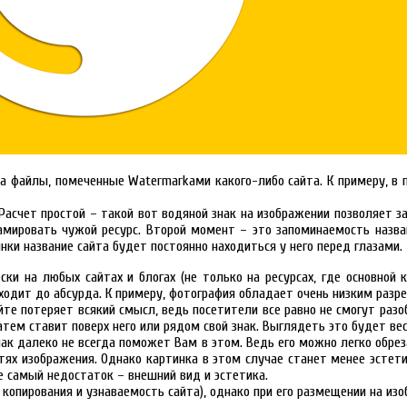
 на файлы, помеченные Watermarkами какого-либо сайта. К примеру, в
 Расчет простой – такой вот водяной знак на изображении позволяет з
амировать чужой ресурс. Второй момент – это запоминаемость назван
нки название сайта будет постоянно находиться у него перед глазами
ки на любых сайтах и блогах (не только на ресурсах, где основной 
оходит до абсурда. К примеру, фотография обладает очень низким раз
йте потеряет всякий смысл, ведь посетители все равно не смогут разо
тем ставит поверх него или рядом свой знак. Выглядеть это будет ве
нак далеко не всегда поможет Вам в этом. Ведь его можно легко обре
стях изображения. Однако картинка в этом случае станет менее эстет
е самый недостаток – внешний вид и эстетика.
т копирования и узнаваемость сайта), однако при его размещении на и