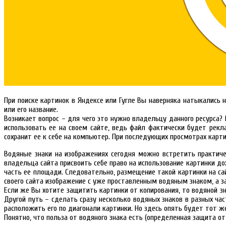
При поиске картинок в Яндексе или Гугле Вы наверняка натыкались
или его название.
Возникает вопрос – для чего это нужно владельцу данного ресурса?
использовать ее на своем сайте, ведь файл фактически будет рекл
сохранит ее к себе на компьютер. При последующих просмотрах карти
Водяные знаки на изображениях сегодня можно встретить практичес
владельца сайта присвоить себе право на использование картинки д
часть ее площади. Следовательно, размещение такой картинки на са
своего сайта изображение с уже проставленным водяным знаком, а за
Если же Вы хотите защитить картинки от копирования, то водяной з
Другой путь – сделать сразу несколько водяных знаков в разных ча
расположить его по диагонали картинки. Но здесь опять будет тот ж
Понятно, что польза от водяного знака есть (определенная защита о