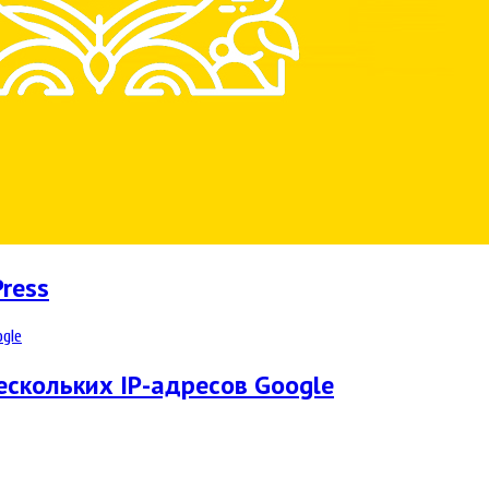
ress
скольких IP-адресов Google‍