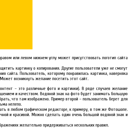
 правом или левом нижнем углу может присутствовать логотип сайта
ащитить картинку о копирования. Другие пользователи уже не смогут
ия сайта. Пользователь, которому понравилась картинка, наверняка
. Может возникнуть желание посетить этот сайт.
контент – это различные фото и картинки). В ряде случаев желание
решением и качеством. Водяной знак на фото будет занимать большую
брать, что там изображено. Пример второй – пользователь берет для
сьма нелепо.
зать в любом графическом редакторе, к примеру, в том же Фотошопе.
ичной и красивой. Можно сделать один очень большой водяной знак и
зображениях желательно придерживаться нескольких правил.