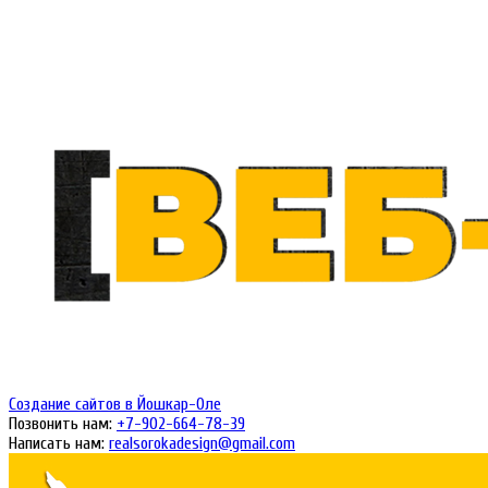
Создание сайтов в Йошкар-Оле
Позвонить нам:
+7-902-664-78-
39
Написать нам:
realsorokadesign
@gmail.com